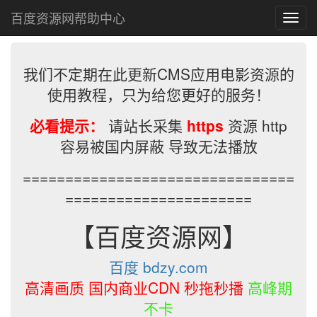
百度资源网帮助中心
T
o
g
g
我们不定期在此更新CMS应用电影资源的
l
e
使用教程，只为给您更好的服务！
n
a
必看提示：
请站长采集
https
资源 http
v
容易被国内屏蔽 导致无法播放
i
g
================================
a
t
======================
i
o
【百度资源网】
n
百度 bdzy.com
高清画质 国内商业CDN 秒拖秒播
高峰期
不卡