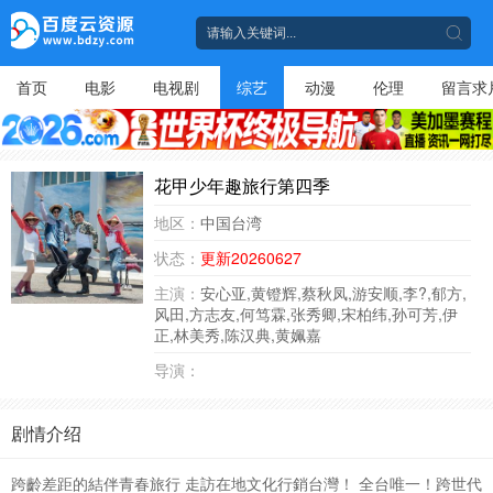
首页
电影
电视剧
综艺
动漫
伦理
留言求
花甲少年趣旅行第四季
地区：
中国台湾
状态：
更新20260627
主演：
安心亚,黄镫辉,蔡秋凤,游安顺,李?,郁方,
风田,方志友,何笃霖,张秀卿,宋柏纬,孙可芳,伊
正,林美秀,陈汉典,黄姵嘉
导演：
剧情介绍
跨齡差距的結伴青春旅行 走訪在地文化行銷台灣！ 全台唯一！跨世代