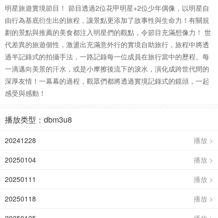
明星旅遊實境節目！ 節目透過2位花甲明星+2位少年偶像，以明星自
由行為基底衍生出的旅程，讓景點更添加了故事性與生命力！有關規
劃的景點與推薦的美食都注入明星們的觀點，令節目充滿想像力！ 世
代差異的旅遊個性，激盪出充滿意外行的實境自助旅行，旅程中將透
過半記錄式的拍攝手法，一路記錄每一位成員在旅行當中的歷程。每
一滴邁向美景的汗水，或是小摩擦後流下的淚水，演化成跨世代間的
深厚友情！一幕幕的過程，觀眾們都將透過實境記錄式的鏡頭，一起
感受與感動！
播放类型：dbm3u8
20241228
播放 >
20250104
播放 >
20250111
播放 >
20250118
播放 >