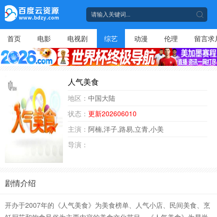
首页
电影
电视剧
综艺
动漫
伦理
留言求
人气美食
地区：
中国大陆
状态：
更新202606010
主演：
阿楠,洋子,路易,立青,小美
导演：
剧情介绍
开办于2007年的《人气美食》为美食榜单、人气小店、民间美食、烹