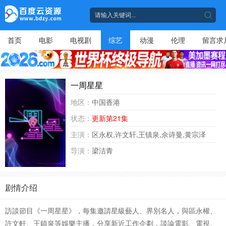
首页
电影
电视剧
综艺
动漫
伦理
留言求
一周星星
地区：
中国香港
状态：
更新第21集
主演：
区永权,许文轩,王镇泉,佘诗曼,黄宗泽
导演：
梁洁青
剧情介绍
訪談節目《一周星星》，每集邀請星級藝人、界別名人，與區永權、
許文軒、王鎮泉等娛樂主播，分享新近工作企劃，談論電影、電視、