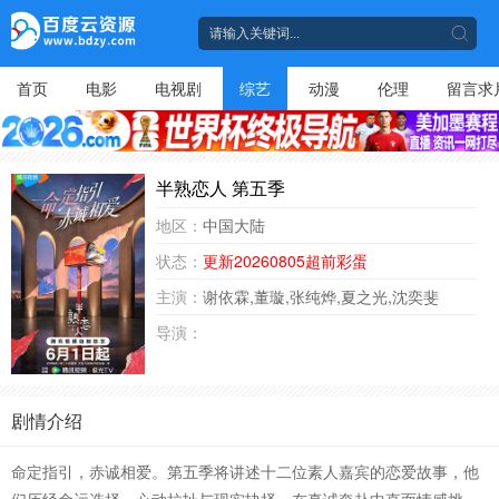
首页
电影
电视剧
综艺
动漫
伦理
留言求
半熟恋人 第五季
地区：
中国大陆
状态：
更新20260805超前彩蛋
主演：
谢依霖,董璇,张纯烨,夏之光,沈奕斐
导演：
剧情介绍
命定指引，赤诚相爱。第五季将讲述十二位素人嘉宾的恋爱故事，他