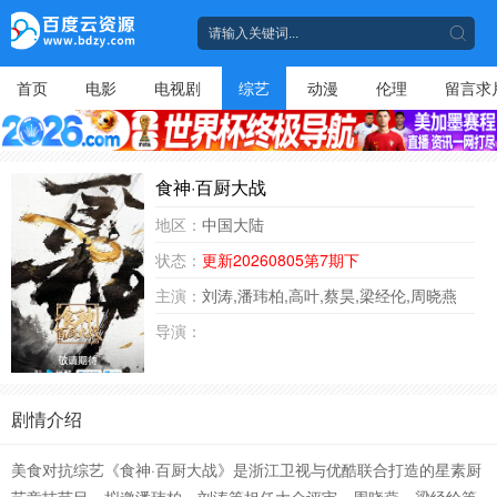
首页
电影
电视剧
综艺
动漫
伦理
留言求
食神·百厨大战
地区：
中国大陆
状态：
更新20260805第7期下
主演：
刘涛,潘玮柏,高叶,蔡昊,梁经伦,周晓燕
导演：
剧情介绍
美食对抗综艺《食神·百厨大战》是浙江卫视与优酷联合打造的星素厨