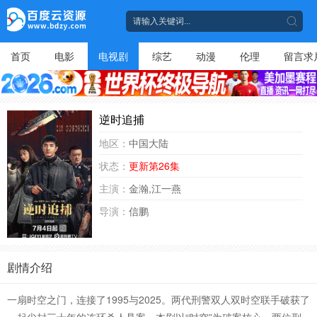
首页
电影
电视剧
综艺
动漫
伦理
留言求
逆时追捕
地区：
中国大陆
状态：
更新第26集
主演：
金瀚,江一燕
导演：
信鹏
剧情介绍
一扇时空之门，连接了1995与2025。两代刑警双人双时空联手破获了