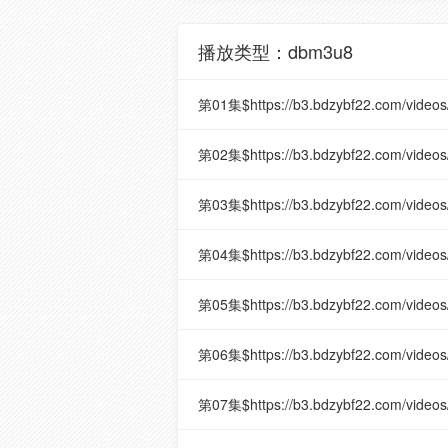
播放类型：dbm3u8
第01集
$https://b3.bdzybf22.com/vide
第02集
$https://b3.bdzybf22.com/vid
第03集
$https://b3.bdzybf22.com/vide
第04集
$https://b3.bdzybf22.com/vid
第05集
$https://b3.bdzybf22.com/vid
第06集
$https://b3.bdzybf22.com/vide
第07集
$https://b3.bdzybf22.com/vide