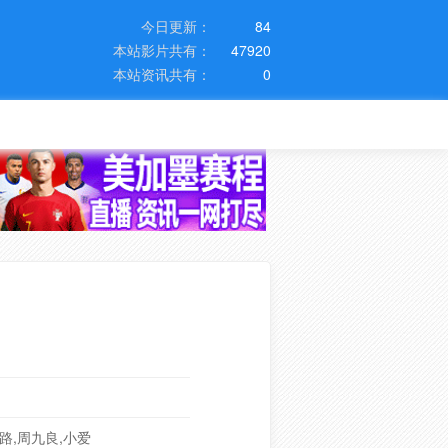
今日更新：
84
本站影片共有：
47920
本站资讯共有：
0
路,周九良,小爱