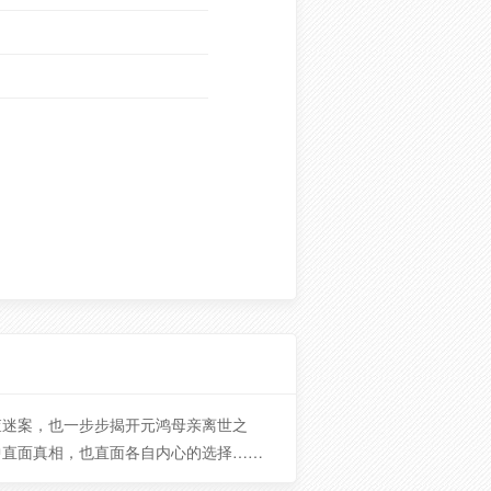
查迷案，也一步步揭开元鸿母亲离世之
中直面真相，也直面各自内心的选择……