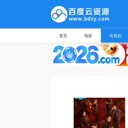
首页
电影
电视剧