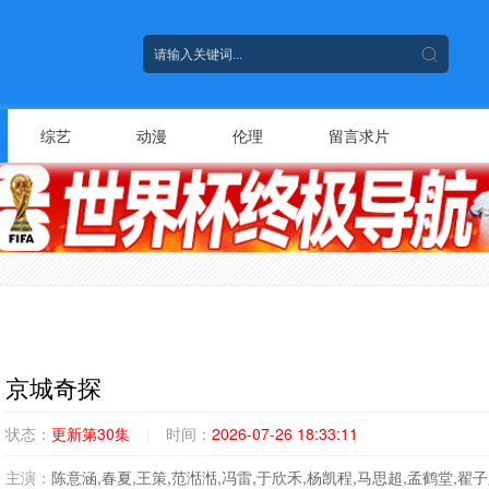
综艺
动漫
伦理
留言求片
京城奇探
状态：
更新第30集
时间：
2026-07-26 18:33:11
主演：
陈意涵,春夏,王策,范湉湉,冯雷,于欣禾,杨凯程,马思超,孟鹤堂,翟子