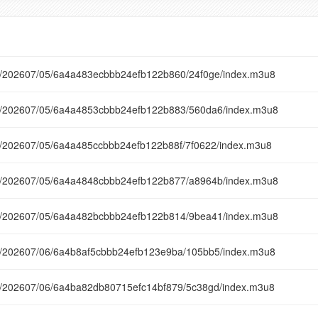
os/202607/05/6a4a483ecbbb24efb122b860/24f0ge/index.m3u8
eos/202607/05/6a4a4853cbbb24efb122b883/560da6/index.m3u8
os/202607/05/6a4a485ccbbb24efb122b88f/7f0622/index.m3u8
eos/202607/05/6a4a4848cbbb24efb122b877/a8964b/index.m3u8
eos/202607/05/6a4a482bcbbb24efb122b814/9bea41/index.m3u8
os/202607/06/6a4b8af5cbbb24efb123e9ba/105bb5/index.m3u8
os/202607/06/6a4ba82db80715efc14bf879/5c38gd/index.m3u8