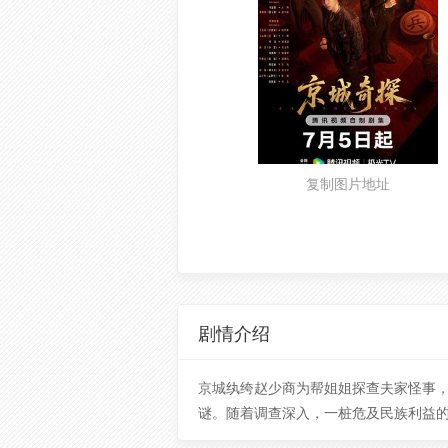
复制图片地址
剧情介绍
京城纨绔赵少商为帮姐姐探查夫家怪事
谜。随着调查深入，一桩危及民族利益