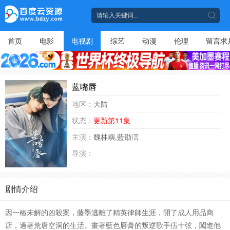
首页
电影
电视剧
综艺
动漫
伦理
留言求
蓝嘴唇
地区：
大陆
状态：
更新第11集
主演：
魏林嶼,藍劭澐
导演：
剧情介绍
因一樁未解的凶殺案，藤墨逃離了精英律師生涯，開了成人用品商
店，過著荒唐空洞的生活。畫著藍色唇膏的叛逆歌手伍十弦，闖進他