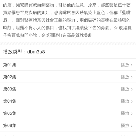
的店，頻繁購買威而鋼藥物，引起他的注意。原來，那些藥是伍十弦
買給罹患罕見疾病的姐姐，患者嘴唇會因缺氧染上藍色，俗稱「藍嘴
唇」。面對醫療體系與社會正義的壓力，兩個破碎的靈魂在最狼狽的
時刻，坦露不肯示人的傷口，也找到了繼續愛下去的勇氣。☆ 改編夏
子煦百萬熱門小說，金獎團隊打造高品質耽美劇
播放类型：dbm3u8
第01集
播放 >
第02集
播放 >
第03集
播放 >
第04集
播放 >
第05集
播放 >
第08集
播放 >