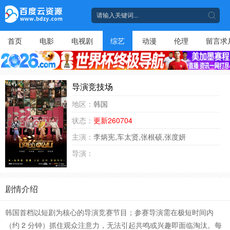
首页
电影
电视剧
综艺
动漫
伦理
留言求
导演竞技场
地区：
韩国
状态：
更新260704
主演：
李炳宪,车太贤,张根硕,张度妍
导演：
剧情介绍
韩国首档以短剧为核心的导演竞赛节目；参赛导演需在极短时间内
（约 2 分钟）抓住观众注意力，无法引起共鸣或兴趣即面临淘汰。每